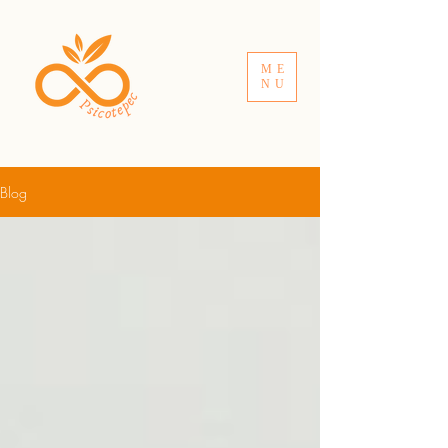
ME
NU
Blog