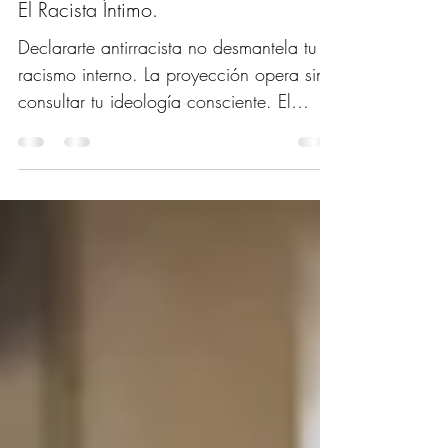
3 dic 2025
1 min de lectura
El Racista Íntimo.
Declararte antirracista no desmantela tu
racismo interno. La proyección opera sin
consultar tu ideología consciente. El
Racista Íntimo. El racista más peligroso no
marcha en manifestaciones ni grita
consignas: habita silenciosamente en
cada psique humana. No es el monstruo
exterior que señalamos con comodidad
moral, sino el arquitecto interno que
organiza nuestras ansiedades
depositándolas en el cuerpo del diferente.
Construimos muros contra el otro para
protegernos de nosotr