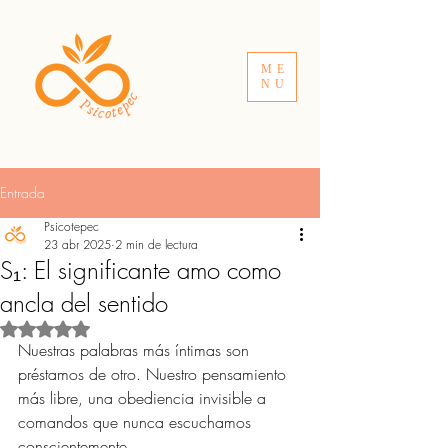
ME
NU
Entrada
Psicotepec
23 abr 2025
2 min de lectura
S₁: El significante amo como
ancla del sentido
Obtuvo NaN de 5 estrellas.
Nuestras palabras más íntimas son 
préstamos de otro. Nuestro pensamiento 
más libre, una obediencia invisible a 
comandos que nunca escuchamos 
conscientemente.