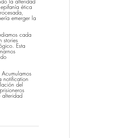
ndo la alteridad 
epifanía ética 
procesada, 
bería emerger la 
Mediamos cada 
 stories 
lógico. Esta 
onarnos 
ido 
s. Acumulamos 
notification 
lación del 
risioneros 
 alteridad 