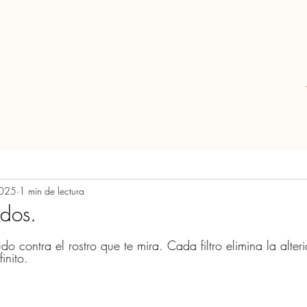
2025
1 min de lectura
ados.
rellas.
do contra el rostro que te mira. Cada filtro elimina la alte
inito.