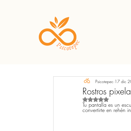
Psicotepec
17 dic 
Rostros pixel
Obtuvo NaN de 5 est
Tu pantalla es un escu
convertirte en rehén inf