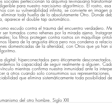
es sociales perfeccionan la alquimia levinasiana transforma
igerible para nuestro narcisismo algorítmico. El rostro, esa 
nos con su vulnerabilidad infinita, se convierte en imagen 
ta eliminar toda huella de lo absolutamente Otro. Donde de
ita, aparece el double tap automático.
 como escudo contra el trauma del encuentro verdadero. 
r ser tomados como rehenes por la mirada ajena. Instagram
eales; los filtros protegen contra rostros sin maquillaje onto
 nos libera de la angustia ética pero nos condena a relaci
ones domesticadas de la alteridad, con Otros que ya han s
lgoritmo.
a digital: hiperconectados pero éticamente desconectado
erdemos la capacidad de seguir realmente a alguien. Cada 
 vínculo mientras confirma nuestra inmunidad ante la interpe
er a otros cuando solo consumimos sus representaciones, p
ciabilidad que elimina sistemáticamente toda posibilidad de
umanismo del otro hombre. Siglo XXI