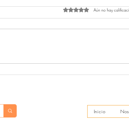
Aún no hay calificac
Obtuvo 0 de 5 estrellas.
Acompañantes terapéuticos (3)
Acom
Inicio
Nos