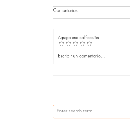
Comentarios
Agrega una calificación
Acompañantes terapéuticos (4)
Escribir un comentario...