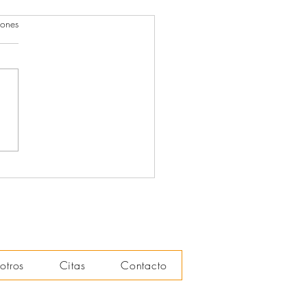
iones
pañantes terapéuticos (2)
otros
Citas
Contacto