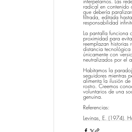
interpelarnos. Las red
radical en contenido d
que debería paralizar
filtrada, editada has
responsabilidad infin
La pantalla funciona
proximidad para evita
reemplazan historias r
distancia tecnológica
únicamente con versi
neutralizados por el a
Habitamos la paradoj
seguidores mientras p
alimenta la ilusión de
rostro. Creemos conoc
voluntarios de una so
genuina.
Referencias:
Levinas, E. (1974). H