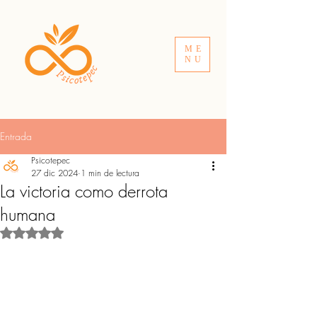
ME
NU
Entrada
Psicotepec
27 dic 2024
1 min de lectura
La victoria como derrota
humana
Obtuvo NaN de 5 estrellas.