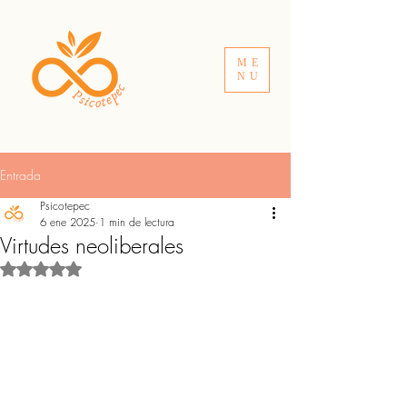
ME
NU
Entrada
Psicotepec
6 ene 2025
1 min de lectura
Virtudes neoliberales
Obtuvo NaN de 5 estrellas.