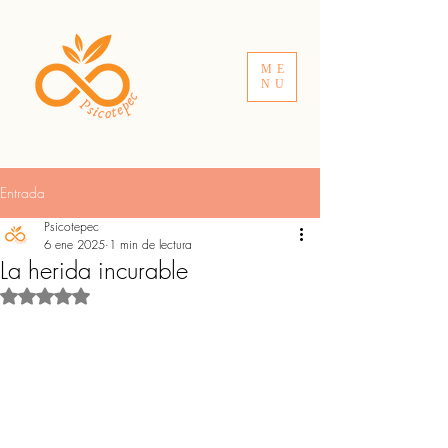
ME
NU
Entrada
Psicotepec
6 ene 2025
1 min de lectura
La herida incurable
Obtuvo NaN de 5 estrellas.