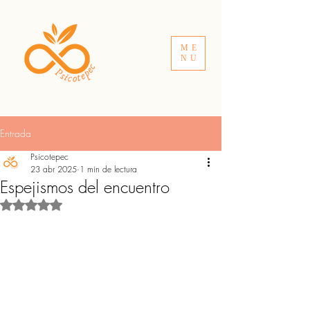
ME
NU
Entrada
Psicotepec
23 abr 2025
1 min de lectura
Espejismos del encuentro
Obtuvo NaN de 5 estrellas.