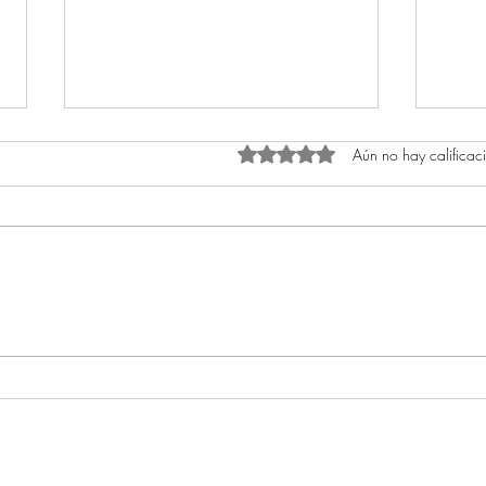
Aún no hay calificac
Obtuvo 0 de 5 estrellas.
Acompañantes terapéuticos (3)
Acom