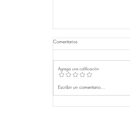
Comentarios
Agrega una calificación
Acompañantes terapéuticos (4)
Escribir un comentario...