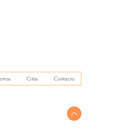
ra de generar confianza y asegurar a
n comprarle con confianza.
otros
Citas
Contacto