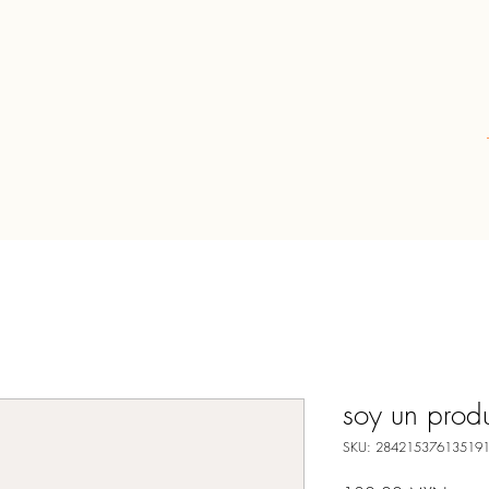
soy un prod
SKU: 28421537613519