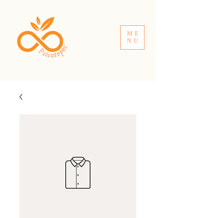
ME
NU