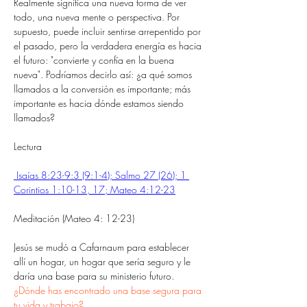
Realmente significa una nueva forma de ver 
todo, una nueva mente o perspectiva. Por 
supuesto, puede incluir sentirse arrepentido por 
el pasado, pero la verdadera energía es hacia 
el futuro: "convierte y confía en la buena 
nueva". Podríamos decirlo así: ¿a qué somos 
llamados a la conversión es importante; más 
importante es hacia dónde estamos siendo 
llamados?
Lectura
 Isaías 8:23-9:3 (9:1-4); Salmo 27 (26); 1 
Corintios 1:10-13, 17; Mateo 4:12-23
Meditación (Mateo 4: 12-23)
Jesús se mudó a Cafarnaum para establecer 
allí un hogar, un hogar que sería seguro y le 
daría una base para su ministerio futuro. 
¿Dónde has encontrado una base segura para 
tu vida y trabajo?.