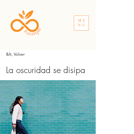
ME
NU
&lt; Volver
La oscuridad se disipa