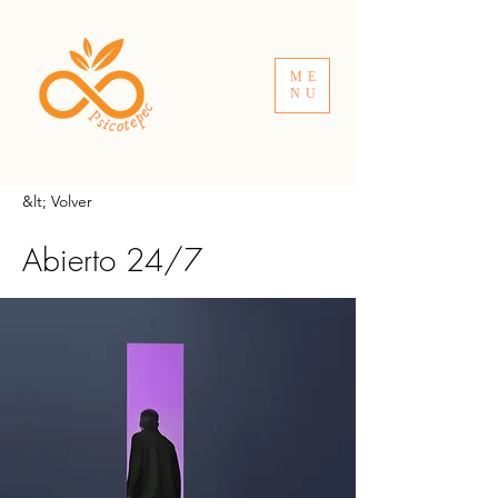
ME
NU
&lt; Volver
Abierto 24/7