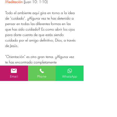
Meditación
 (Juan 10: 1-10)
Todo el ambiente aquí gira en torno a la idea 
de "cuidado". ¿Alguna vez te has detenido a 
pensar en todas las diferentes formas en las 
que has sido cuidado? Es como abrir los ojos 
para darte cuenta de que estás siendo 
cuidado por el amigo definitivo, Dios, a través 
de Jesús.
"Orientación" es otro gran tema. ¿Alguna vez 
te has encontrado completamente 
desorientado en el laberinto de la vida, 
desesperado por alguna dirección? ¿Dónde 
Email
Phone
WhatsApp
encontraste la salida? ¿La palabra de Dios 
actúa como tu GPS en este mundo salvaje hoy?
Cuando has buscando algún tipo de 
significado, ¿hubo un momento en el que te 
diste cuenta de que el Evangelio no es solo 
una lección, sino que es realmente como una 
persona viva, presente y actuante?