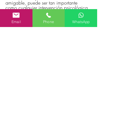
amigable, puede ser tan importante 
como cualquier intervención psicológica.
Preguntas para discutir:
Email
Phone
WhatsApp
¿Qué hemos observado sobre la 
relación de las personas 
acompañadas con su propio 
cuerpo?
¿Cómo trabajamos los aspectos 
corporales y cotidianos del 
acompañamiento?
¿Hay diferencias en las personas 
cuando logran mejorar sus rutinas 
básicas?
O1: "El ritmo juega un rol en la 
regulación o gobierno de lo real y tiene 
una función en el sujeto que está 
íntimamente relacionada con la 
adquisición del significante." [Loose, 
2011, p. 23]
A2: El cuerpo se armó en un baile 
anterior a las palabras. Sus fallas 
quedaron inscritas en la carne. La droga 
intenta reparar un ritmo que nadie 