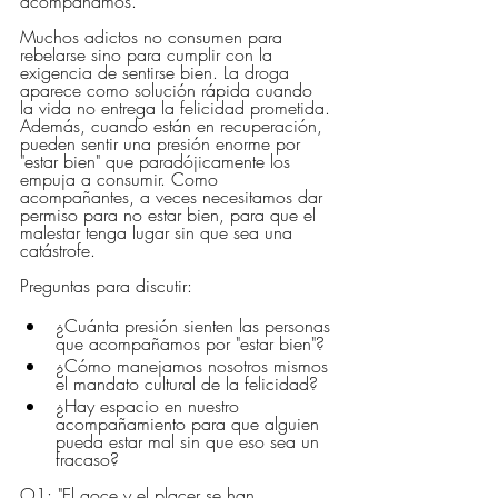
acompañamos.
Muchos adictos no consumen para 
rebelarse sino para cumplir con la 
exigencia de sentirse bien. La droga 
aparece como solución rápida cuando 
la vida no entrega la felicidad prometida. 
Además, cuando están en recuperación, 
pueden sentir una presión enorme por 
"estar bien" que paradójicamente los 
empuja a consumir. Como 
acompañantes, a veces necesitamos dar 
permiso para no estar bien, para que el 
malestar tenga lugar sin que sea una 
catástrofe.
Preguntas para discutir:
¿Cuánta presión sienten las personas 
que acompañamos por "estar bien"?
¿Cómo manejamos nosotros mismos 
el mandato cultural de la felicidad?
¿Hay espacio en nuestro 
acompañamiento para que alguien 
pueda estar mal sin que eso sea un 
fracaso?
O1: "El goce y el placer se han 