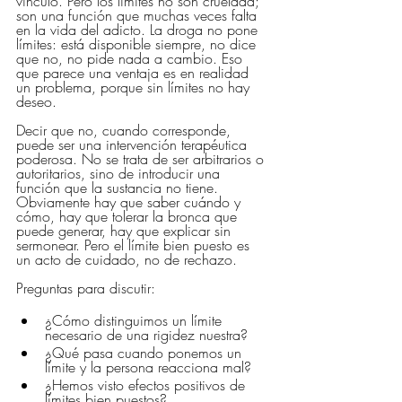
vínculo. Pero los límites no son crueldad; 
son una función que muchas veces falta 
en la vida del adicto. La droga no pone 
límites: está disponible siempre, no dice 
que no, no pide nada a cambio. Eso 
que parece una ventaja es en realidad 
un problema, porque sin límites no hay 
deseo.
Decir que no, cuando corresponde, 
puede ser una intervención terapéutica 
poderosa. No se trata de ser arbitrarios o 
autoritarios, sino de introducir una 
función que la sustancia no tiene. 
Obviamente hay que saber cuándo y 
cómo, hay que tolerar la bronca que 
puede generar, hay que explicar sin 
sermonear. Pero el límite bien puesto es 
un acto de cuidado, no de rechazo.
Preguntas para discutir:
¿Cómo distinguimos un límite 
necesario de una rigidez nuestra?
¿Qué pasa cuando ponemos un 
límite y la persona reacciona mal?
¿Hemos visto efectos positivos de 
límites bien puestos?