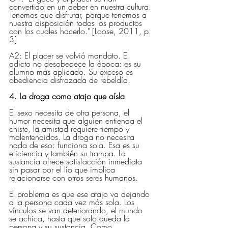
convertido en un deber en nuestra cultura. 
Tenemos que disfrutar, porque tenemos a 
nuestra disposición todos los productos 
con los cuales hacerlo." [Loose, 2011, p. 
3]
A2: El placer se volvió mandato. El 
adicto no desobedece la época: es su 
alumno más aplicado. Su exceso es 
obediencia disfrazada de rebeldía.
4. La droga como atajo que aísla
El sexo necesita de otra persona, el 
humor necesita que alguien entienda el 
chiste, la amistad requiere tiempo y 
malentendidos. La droga no necesita 
nada de eso: funciona sola. Esa es su 
eficiencia y también su trampa. La 
sustancia ofrece satisfacción inmediata 
sin pasar por el lío que implica 
relacionarse con otros seres humanos.
El problema es que ese atajo va dejando 
a la persona cada vez más sola. Los 
vínculos se van deteriorando, el mundo 
se achica, hasta que solo queda la 
persona y su sustancia. Como 