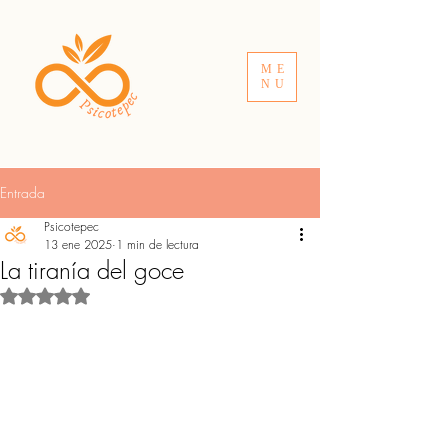
ME
NU
Entrada
Psicotepec
13 ene 2025
1 min de lectura
La tiranía del goce
Obtuvo NaN de 5 estrellas.