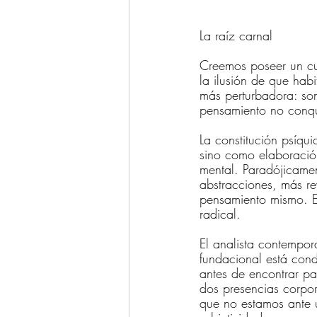
La raíz carnal
Creemos poseer un cu
la ilusión de que hab
más perturbadora: so
pensamiento no conqu
La constitución psíqu
sino como elaboració
mental. Paradójicamen
abstracciones, más re
pensamiento mismo. El
radical.
El analista contempor
fundacional está cond
antes de encontrar pa
dos presencias corpor
que no estamos ante un