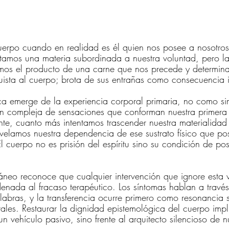
erpo cuando en realidad es él quien nos posee a nosotro
itamos una materia subordinada a nuestra voluntad, pero la
mos el producto de una carne que nos precede y determina
ista al cuerpo; brota de sus entrañas como consecuencia i
ica emerge de la experiencia corporal primaria, no como s
n compleja de sensaciones que conforman nuestra primera 
te, cuanto más intentamos trascender nuestra materialidad
velamos nuestra dependencia de ese sustrato físico que posi
 cuerpo no es prisión del espíritu sino su condición de pos
áneo reconoce que cualquier intervención que ignore esta 
enada al fracaso terapéutico. Los síntomas hablan a través
labras, y la transferencia ocurre primero como resonancia 
ales. Restaurar la dignidad epistemológica del cuerpo imp
 vehículo pasivo, sino frente al arquitecto silencioso de n