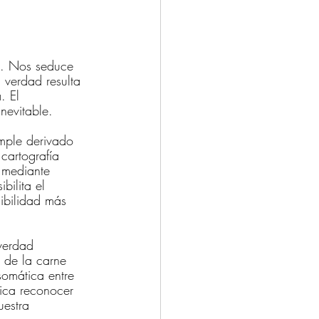
s. Nos seduce 
 verdad resulta 
. El 
nevitable.
imple derivado 
cartografía 
 mediante 
bilita el 
ibilidad más 
verdad 
 de la carne 
somática entre 
lica reconocer 
uestra 