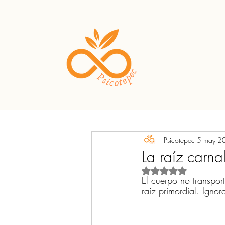
Psicotepec
5 may 2
La raíz carna
Obtuvo NaN de 5 est
El cuerpo no transpor
raíz primordial. Ignor