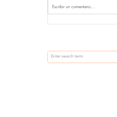
Acompañantes terapéuticos (4)
Escribir un comentario...