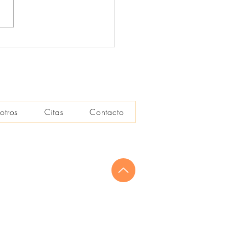
pañantes terapéuticos (2)
otros
Citas
Contacto