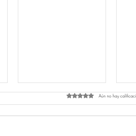
Aún no hay calificac
Obtuvo 0 de 5 estrellas.