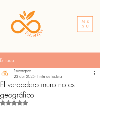
ME
NU
Entrada
Psicotepec
23 abr 2025
1 min de lectura
El verdadero muro no es
geográfico
Obtuvo NaN de 5 estrellas.