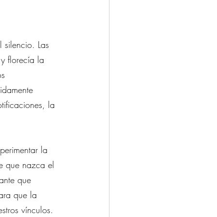
 silencio. Las 
 florecía la 
os 
pidamente 
ificaciones, la 
perimentar la 
te que nazca el 
tante que 
ara que la 
stros vínculos.