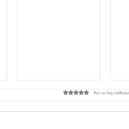
Aún no hay calificac
Obtuvo 0 de 5 estrellas.