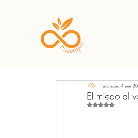
Psicotepec
4 ene 2
El miedo al v
Obtuvo NaN de 5 est