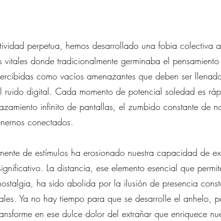
tividad perpetua, hemos desarrollado una fobia colectiva al
 vitales donde tradicionalmente germinaba el pensamiento y
 percibidas como vacíos amenazantes que deben ser llenad
l ruido digital. Cada momento de potencial soledad es rá
zamiento infinito de pantallas, el zumbido constante de not
nernos conectados.
nente de estímulos ha erosionado nuestra capacidad de ex
gnificativo. La distancia, ese elemento esencial que permi
nostalgia, ha sido abolida por la ilusión de presencia cons
iales. Ya no hay tiempo para que se desarrolle el anhelo, p
ransforme en ese dulce dolor del extrañar que enriquece nue