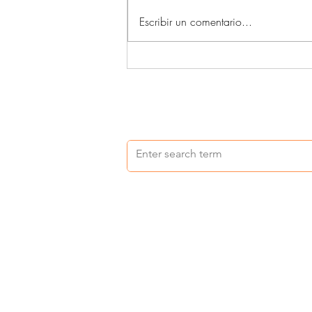
Acompañantes terapéuticos (4)
Escribir un comentario...