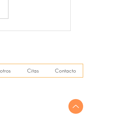
pañantes terapéuticos (2)
otros
Citas
Contacto