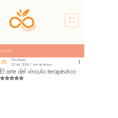
ME
NU
Entrada
Psicotepec
22 dic 2024
1 min de lectura
El arte del vínculo terapéutico
Obtuvo NaN de 5 estrellas.