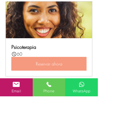
Psicoterapia
60
Reservar ahora
Email
Phone
WhatsApp
Entradas recientes
Ver todo