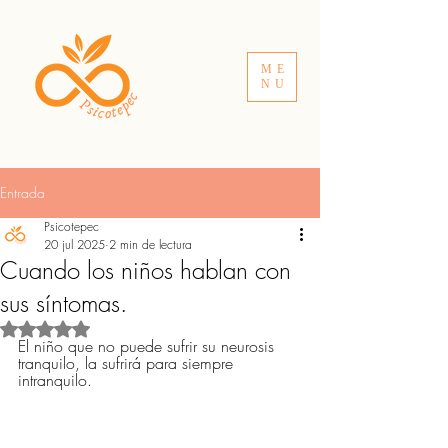
ME
NU
Entrada
Psicotepec
20 jul 2025
2 min de lectura
Cuando los niños hablan con
sus síntomas.
Obtuvo NaN de 5 estrellas.
El niño que no puede sufrir su neurosis 
tranquilo, la sufrirá para siempre 
intranquilo.