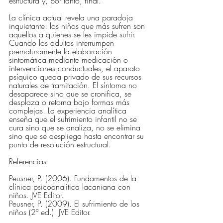
estructura y, por tanto, final.
La clínica actual revela una paradoja 
inquietante: los niños que más sufren son 
aquellos a quienes se les impide sufrir. 
Cuando los adultos interrumpen 
prematuramente la elaboración 
sintomática mediante medicación o 
intervenciones conductuales, el aparato 
psíquico queda privado de sus recursos 
naturales de tramitación. El síntoma no 
desaparece sino que se cronifica, se 
desplaza o retorna bajo formas más 
complejas. La experiencia analítica 
enseña que el sufrimiento infantil no se 
cura sino que se analiza, no se elimina 
sino que se despliega hasta encontrar su 
punto de resolución estructural.
Referencias
Peusner, P. (2006). Fundamentos de la 
clínica psicoanalítica lacaniana con 
niños. JVE Editor.
Peusner, P. (2009). El sufrimiento de los 
niños (2ª ed.). JVE Editor.