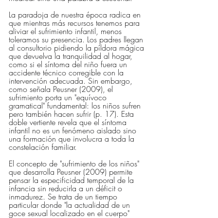
La paradoja de nuestra época radica en 
que mientras más recursos tenemos para 
aliviar el sufrimiento infantil, menos 
toleramos su presencia. Los padres llegan 
al consultorio pidiendo la píldora mágica 
que devuelva la tranquilidad al hogar, 
como si el síntoma del niño fuera un 
accidente técnico corregible con la 
intervención adecuada. Sin embargo, 
como señala Peusner (2009), el 
sufrimiento porta un "equívoco 
gramatical" fundamental: los niños sufren 
pero también hacen sufrir (p. 17). Esta 
doble vertiente revela que el síntoma 
infantil no es un fenómeno aislado sino 
una formación que involucra a toda la 
constelación familiar.
El concepto de "sufrimiento de los niños" 
que desarrolla Peusner (2009) permite 
pensar la especificidad temporal de la 
infancia sin reducirla a un déficit o 
inmadurez. Se trata de un tiempo 
particular donde "la actualidad de un 
goce sexual localizado en el cuerpo" 