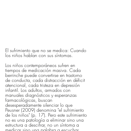
El sufrimiento que no se medica: Cuando 
los niños hablan con sus síntomas.
Los niños contemporáneos sufren en 
tiempos de medicación masiva. Cada 
berrinche puede convertirse en trastorno 
de conducta, cada distracción en déficit 
atencional, cada tristeza en depresión 
infantil. Los adultos, armados con 
manuales diagnósticos y esperanzas 
farmacológicas, buscan 
desesperadamente silenciar lo que 
Peusner (2009) denomina "el sufrimiento 
de los niños" (p. 17). Pero este sufrimiento 
no es una patología a eliminar sino una 
estructura a descifrar, no un síntoma a 
medicar sino una palabra a escuchar.