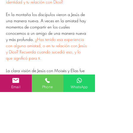
identidad y tu relación con Dios?
En la montaña los discípulos vieron a Jesús de 
una manera nueva. A veces en la amistad hay 
momentos de compartir en los cuales 
conocemos a un amigo de una manera nueva 
y más profunda. 
¿Has tenido esa experiencia 
con alguna amistad, o en tu relación con Jesús 
y Dios? Recuerda cuando sucedió eso, y lo 
que significó para ti. 
La clara visión de Jesús con Moisés y Elías fue 
seguida por una experiencia aterradora de 
estar en una nube y fue en medio de la nube 
Email
Phone
WhatsApp
que los discípulos fueron instruidos: "Este es mi 
Hijo, mi Elegido; escúchenlo". 
¿Has tenido la 
experiencia de aprender la verdad sobre la 
vida y sobre tu relación con Dios en momentos 
de confusión, así como en tiempos de alegría 
especial?
Después de tan especial experiencia, los 